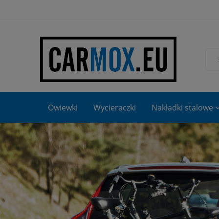
Owiewki
Wycieraczki
Nakładki stalowe