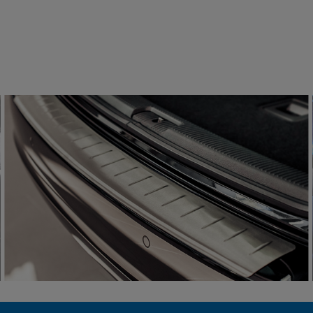
III 2003-2021 Przód 2szt.
99 zł
124,99 zł
 koszyka
do koszyka