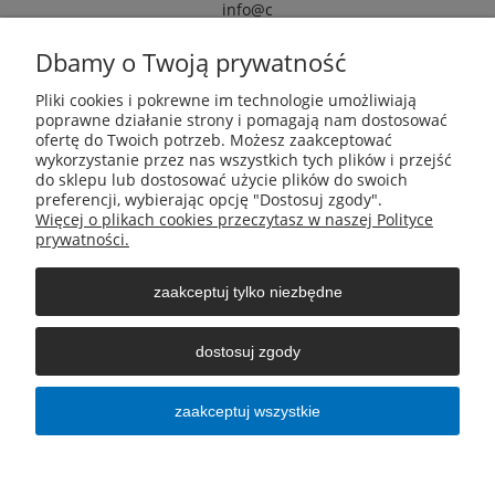
info@c
armox.eu
Dbamy o Twoją prywatność
Pliki cookies i pokrewne im technologie umożliwiają
Pomoc
poprawne działanie strony i pomagają nam dostosować
ofertę do Twoich potrzeb. Możesz zaakceptować
wykorzystanie przez nas wszystkich tych plików i przejść
Moje konto
do sklepu lub dostosować użycie plików do swoich
preferencji, wybierając opcję "Dostosuj zgody".
Więcej o plikach cookies przeczytasz w naszej Polityce
Płatności i dostawa
prywatności.
zaakceptuj tylko niezbędne
Informacje
dostosuj zgody
O nas
zaakceptuj wszystkie
pokaż pełną wersję strony