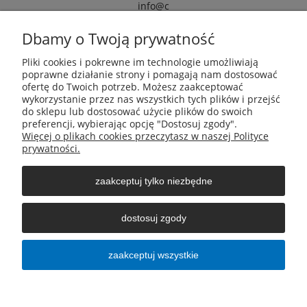
info@c
armox.eu
Dbamy o Twoją prywatność
Pliki cookies i pokrewne im technologie umożliwiają
Pomoc
poprawne działanie strony i pomagają nam dostosować
ofertę do Twoich potrzeb. Możesz zaakceptować
wykorzystanie przez nas wszystkich tych plików i przejść
Moje konto
do sklepu lub dostosować użycie plików do swoich
preferencji, wybierając opcję "Dostosuj zgody".
Więcej o plikach cookies przeczytasz w naszej Polityce
Płatności i dostawa
prywatności.
zaakceptuj tylko niezbędne
Informacje
dostosuj zgody
O nas
zaakceptuj wszystkie
pokaż pełną wersję strony