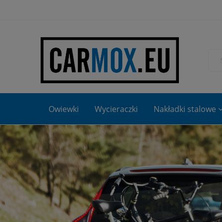
Owiewki
Wycieraczki
Nakładki stalowe