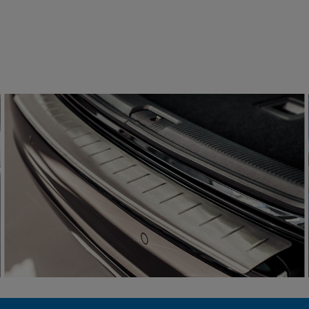
III 2003-2021 Przód 2szt.
99 zł
124,99 zł
 koszyka
do koszyka