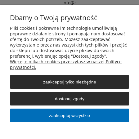
info@c
armox.eu
Dbamy o Twoją prywatność
Pliki cookies i pokrewne im technologie umożliwiają
Pomoc
poprawne działanie strony i pomagają nam dostosować
ofertę do Twoich potrzeb. Możesz zaakceptować
wykorzystanie przez nas wszystkich tych plików i przejść
Moje konto
do sklepu lub dostosować użycie plików do swoich
preferencji, wybierając opcję "Dostosuj zgody".
Więcej o plikach cookies przeczytasz w naszej Polityce
Płatności i dostawa
prywatności.
zaakceptuj tylko niezbędne
Informacje
dostosuj zgody
O nas
zaakceptuj wszystkie
pokaż pełną wersję strony