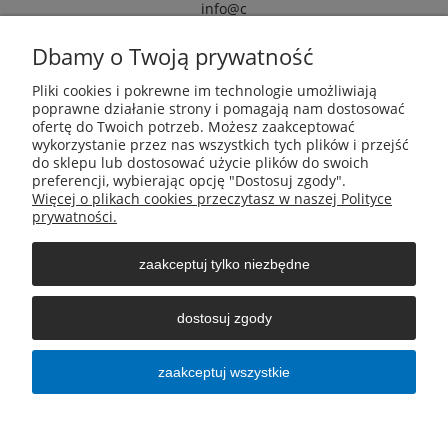
info@c
armox.eu
Dbamy o Twoją prywatność
Pliki cookies i pokrewne im technologie umożliwiają
Pomoc
poprawne działanie strony i pomagają nam dostosować
ofertę do Twoich potrzeb. Możesz zaakceptować
wykorzystanie przez nas wszystkich tych plików i przejść
Moje konto
do sklepu lub dostosować użycie plików do swoich
preferencji, wybierając opcję "Dostosuj zgody".
Więcej o plikach cookies przeczytasz w naszej Polityce
Płatności i dostawa
prywatności.
zaakceptuj tylko niezbędne
Informacje
dostosuj zgody
O nas
zaakceptuj wszystkie
pokaż pełną wersję strony