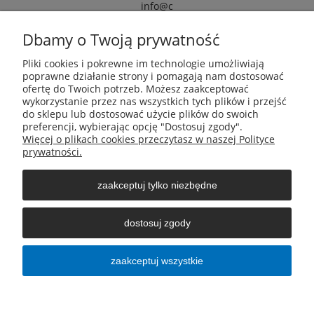
info@c
armox.eu
Dbamy o Twoją prywatność
Pliki cookies i pokrewne im technologie umożliwiają
Pomoc
poprawne działanie strony i pomagają nam dostosować
ofertę do Twoich potrzeb. Możesz zaakceptować
wykorzystanie przez nas wszystkich tych plików i przejść
Moje konto
do sklepu lub dostosować użycie plików do swoich
preferencji, wybierając opcję "Dostosuj zgody".
Więcej o plikach cookies przeczytasz w naszej Polityce
Płatności i dostawa
prywatności.
zaakceptuj tylko niezbędne
Informacje
dostosuj zgody
O nas
zaakceptuj wszystkie
pokaż pełną wersję strony