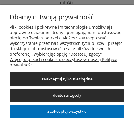
info@c
armox.eu
Dbamy o Twoją prywatność
Pliki cookies i pokrewne im technologie umożliwiają
Pomoc
poprawne działanie strony i pomagają nam dostosować
ofertę do Twoich potrzeb. Możesz zaakceptować
wykorzystanie przez nas wszystkich tych plików i przejść
Moje konto
do sklepu lub dostosować użycie plików do swoich
preferencji, wybierając opcję "Dostosuj zgody".
Więcej o plikach cookies przeczytasz w naszej Polityce
Płatności i dostawa
prywatności.
zaakceptuj tylko niezbędne
Informacje
dostosuj zgody
O nas
zaakceptuj wszystkie
pokaż pełną wersję strony