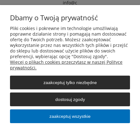
info@c
armox.eu
Dbamy o Twoją prywatność
Pliki cookies i pokrewne im technologie umożliwiają
Pomoc
poprawne działanie strony i pomagają nam dostosować
ofertę do Twoich potrzeb. Możesz zaakceptować
wykorzystanie przez nas wszystkich tych plików i przejść
Moje konto
do sklepu lub dostosować użycie plików do swoich
preferencji, wybierając opcję "Dostosuj zgody".
Więcej o plikach cookies przeczytasz w naszej Polityce
Płatności i dostawa
prywatności.
zaakceptuj tylko niezbędne
Informacje
dostosuj zgody
O nas
zaakceptuj wszystkie
pokaż pełną wersję strony