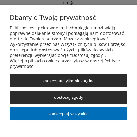
info@c
armox.eu
Dbamy o Twoją prywatność
Pliki cookies i pokrewne im technologie umożliwiają
Pomoc
poprawne działanie strony i pomagają nam dostosować
ofertę do Twoich potrzeb. Możesz zaakceptować
wykorzystanie przez nas wszystkich tych plików i przejść
Moje konto
do sklepu lub dostosować użycie plików do swoich
preferencji, wybierając opcję "Dostosuj zgody".
Więcej o plikach cookies przeczytasz w naszej Polityce
Płatności i dostawa
prywatności.
zaakceptuj tylko niezbędne
Informacje
dostosuj zgody
O nas
zaakceptuj wszystkie
pokaż pełną wersję strony