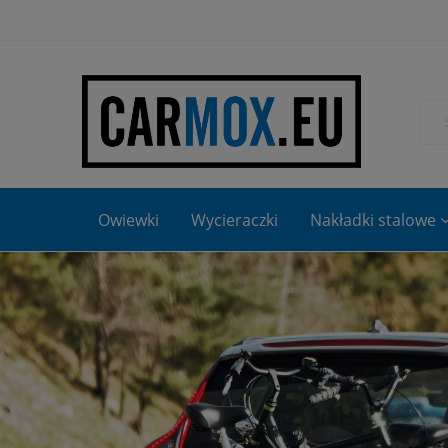
Owiewki
Wycieraczki
Nakładki stalowe