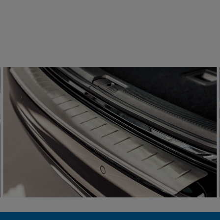
III 2003-2021 Przód 2szt.
99 zł
124,99 zł
 koszyka
do koszyka