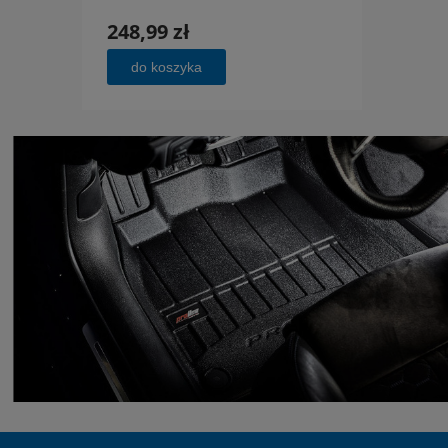
248,99 zł
248,
do koszyka
do