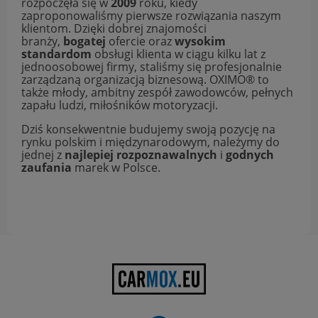
rozpoczęła się w
2009
roku, kiedy
zaproponowaliśmy pierwsze rozwiązania naszym
klientom. Dzięki dobrej znajomości
branży,
bogatej
ofercie oraz
wysokim
standardom
obsługi klienta w ciągu kilku lat z
jednoosobowej firmy, staliśmy się profesjonalnie
zarządzaną organizacją biznesową. OXIMO® to
także młody, ambitny zespół zawodowców, pełnych
zapału ludzi, miłośników motoryzacji.
Dziś konsekwentnie budujemy swoją pozycję na
rynku polskim i międzynarodowym, należymy do
jednej z
najlepiej rozpoznawalnych
i
godnych
zaufania
marek w Polsce.