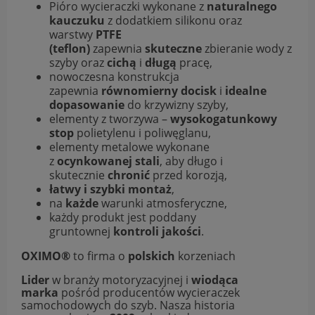
Pióro wycieraczki wykonane z
naturalnego
kauczuku
z dodatkiem silikonu oraz
warstwy
PTFE
(teflon)
zapewnia
skuteczne
zbieranie wody z
szyby oraz
cichą
i
długą
pracę,
nowoczesna konstrukcja
zapewnia
równomierny docisk
i
idealne
dopasowanie
do krzywizny szyby,
elementy z tworzywa –
wysokogatunkowy
stop
polietylenu i poliwęglanu,
elementy metalowe wykonane
z
ocynkowanej stali
, aby długo i
skutecznie
chronić
przed korozją,
łatwy i szybki montaż
,
na
każde
warunki atmosferyczne,
każdy produkt jest poddany
gruntownej
kontroli jakości
.
OXIMO®
to firma o
polskich
korzeniach
Lider
w branży motoryzacyjnej i
wiodąca
marka
pośród producentów wycieraczek
samochodowych do szyb. Nasza historia