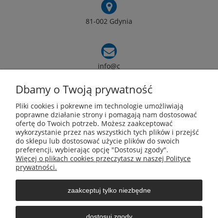
81-002 Gdynia
info@c
armox.eu
Dbamy o Twoją prywatność
Pliki cookies i pokrewne im technologie umożliwiają
Pomoc
poprawne działanie strony i pomagają nam dostosować
ofertę do Twoich potrzeb. Możesz zaakceptować
wykorzystanie przez nas wszystkich tych plików i przejść
Moje konto
do sklepu lub dostosować użycie plików do swoich
preferencji, wybierając opcję "Dostosuj zgody".
Więcej o plikach cookies przeczytasz w naszej Polityce
Płatności i dostawa
prywatności.
zaakceptuj tylko niezbędne
Informacje
dostosuj zgody