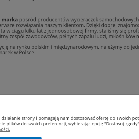
a marka
pośród producentów wycieraczek samochodowych do
rwsze rozwiązania naszym klientom. Dzięki dobrej znajomo
nta w ciągu kilku lat z jednoosobowej firmy, staliśmy się pro
tny zespół zawodowców, pełnych zapału ludzi, miłośników m
cję na rynku polskim i międzynarodowym, należymy do jed
arek w Polsce.
Moje konto
Płatności i dostawa
e działanie strony i pomagają nam dostosować ofertę do Twoich p
Twoje zamówienia
Czas i koszty dostawy
cie plików do swoich preferencji, wybierając opcję "Dostosuj zgody"
Ustawienia konta
ości.
Przechowalnia