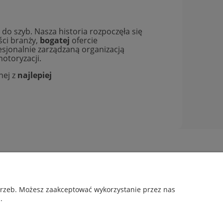
 szyb. Nasza historia rozpoczęła się
ści branży,
bogatej
ofercie
fesjonalnie zarządzaną organizacją
otoryzacji.
nej z
najlepiej
Informacje
O nas
otrzeb. Możesz zaakceptować wykorzystanie przez nas
Kontakt i dane firmy
.