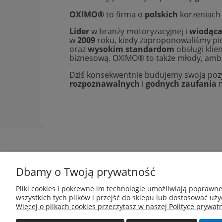
OXIMO®
to firma o
polskich
korzeniach
Lider
w branży motoryzacyjnej i
wiodąc
w
2009
roku, kiedy zaproponowaliśmy pie
oraz
wysokim standardom
obsługi klie
biznesową. OXIMO® to także młody, ambi
Dziś konsekwentnie budujemy swoją pozy
rozpoznawalnych
i
godnych zaufania
m
Dbamy o Twoją prywatność
Pomoc
Pliki cookies i pokrewne im technologie umożliwiają poprawn
wszystkich tych plików i przejść do sklepu lub dostosować uży
81-002 Gdynia
Więcej o plikach cookies przeczytasz w naszej Polityce prywatn
info@c
armox.eu