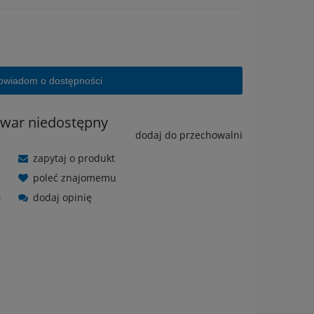
owiadom o dostępności
owar niedostępny
dodaj do przechowalni
zapytaj o produkt
poleć znajomemu
0
dodaj opinię