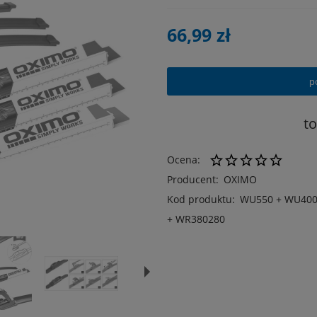
66,99 zł
p
t
Ocena:
Producent:
OXIMO
Kod produktu:
WU550 + WU40
+ WR380280