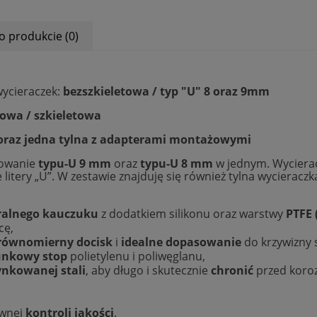
o produkcie (0)
wycieraczek:
bezszkieletowa / typ "U" 8 oraz 9mm
towa / szkieletowa
 oraz jedna tylna z adapterami montażowymi
cowanie
typu-U 9 mm
oraz
typu-U 8 mm
w jednym. Wycierac
e litery „U”. W zestawie znajduję się również tylna wycier
ralnego kauczuku
z dodatkiem silikonu oraz warstwy
PTFE 
cę,
równomierny docisk
i
idealne dopasowanie
do krzywizny 
nkowy stop
polietylenu i poliwęglanu,
ynkowanej stali
, aby długo i skutecznie
chronić
przed koroz
ownej
kontroli jakości
.