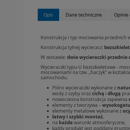
Opis
Dane techniczne
Opinie 
Konstrukcja i typ mocowania przednich 
Konstrukcja tylnej wycieracz:
bezszkiele
W zestawie:
dwie wycieraczki przednie
Wycieraczki typu-U bezszkieletowe - mo
mocowaniami na tzw. „haczyk” w kształci
samochodu.
Pióro wycieraczki wykonane z
natu
wody z szyby oraz
cichą
i
długą
pra
nowoczesna konstrukcja zapewnia
elementy z tworzywa –
wysokogatu
elementy metalowe wykonane z
oc
łatwy i szybki montaż
,
na
każde
warunki atmosferyczne,
każdy produkt jest poddany grunt