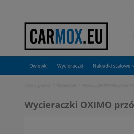
Owiewki
Wycieraczki
Nakładki stalowe
Strona główna
Wycieraczki
Wycieraczki OXIMO przód + tył
Wycieraczki OXIMO przód 