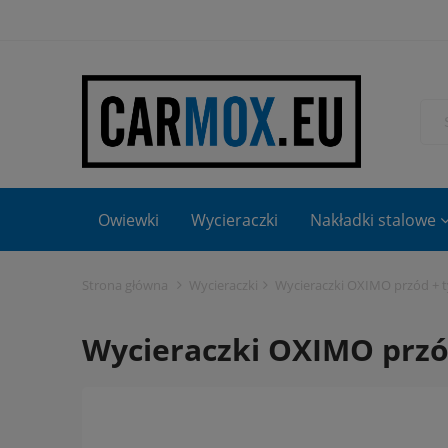
Owiewki
Wycieraczki
Nakładki stalowe
Strona główna
Wycieraczki
Wycieraczki OXIMO przód + ty
Wycieraczki OXIMO przód