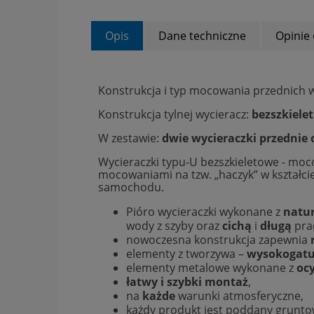
Opis
Dane techniczne
Opinie 
Konstrukcja i typ mocowania przednich 
Konstrukcja tylnej wycieracz:
bezszkiele
W zestawie:
dwie wycieraczki przednie
Wycieraczki typu-U bezszkieletowe - mo
mocowaniami na tzw. „haczyk” w kształci
samochodu.
Pióro wycieraczki wykonane z
natu
wody z szyby oraz
cichą
i
długą
pra
nowoczesna konstrukcja zapewnia
elementy z tworzywa –
wysokogatu
elementy metalowe wykonane z
oc
łatwy i szybki montaż
,
na
każde
warunki atmosferyczne,
każdy produkt jest poddany grunt