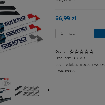
Wysyłka w:
24h
66,99 zł
szt.
Ocena:
Producent:
OXIMO
Kod produktu:
WU600 + WU45
+ WR680350