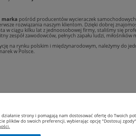
a marka
pośród producentów wycieraczek samochodowych do
rwsze rozwiązania naszym klientom. Dzięki dobrej znajomo
nta w ciągu kilku lat z jednoosobowej firmy, staliśmy się pro
tny zespół zawodowców, pełnych zapału ludzi, miłośników m
cję na rynku polskim i międzynarodowym, należymy do jed
arek w Polsce.
Moje konto
Płatności i dostawa
e działanie strony i pomagają nam dostosować ofertę do Twoich p
Twoje zamówienia
Czas i koszty dostawy
cie plików do swoich preferencji, wybierając opcję "Dostosuj zgody"
Ustawienia konta
ości.
Przechowalnia