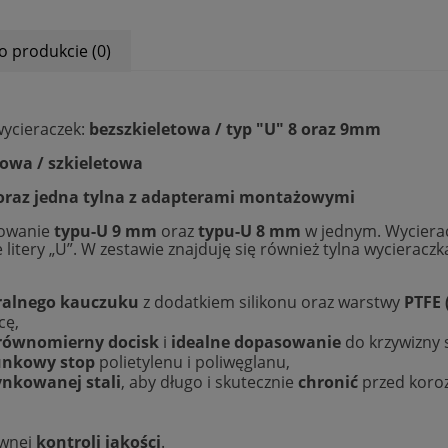
o produkcie (0)
wycieraczek:
bezszkieletowa / typ "U" 8 oraz 9mm
towa / szkieletowa
 oraz jedna tylna z adapterami montażowymi
cowanie
typu-U 9 mm
oraz
typu-U 8 mm
w jednym. Wycierac
e litery „U”. W zestawie znajduję się również tylna wycier
ralnego kauczuku
z dodatkiem silikonu oraz warstwy
PTFE 
cę,
równomierny docisk
i
idealne dopasowanie
do krzywizny 
nkowy stop
polietylenu i poliwęglanu,
ynkowanej stali
, aby długo i skutecznie
chronić
przed koroz
ownej
kontroli jakości
.