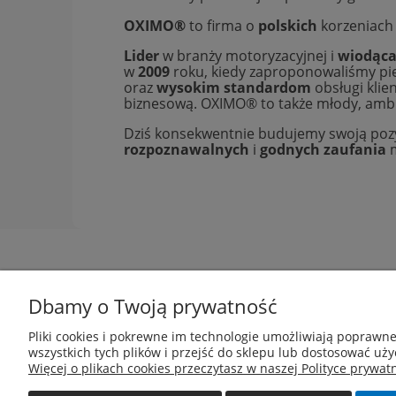
OXIMO®
to firma o
polskich
korzeniach
Lider
w branży motoryzacyjnej i
wiodąc
w
2009
roku, kiedy zaproponowaliśmy pie
oraz
wysokim standardom
obsługi klie
biznesową. OXIMO® to także młody, ambi
Dziś konsekwentnie budujemy swoją pozy
rozpoznawalnych
i
godnych zaufania
m
Dbamy o Twoją prywatność
Pomoc
Pliki cookies i pokrewne im technologie umożliwiają poprawn
wszystkich tych plików i przejść do sklepu lub dostosować uży
81-002 Gdynia
Więcej o plikach cookies przeczytasz w naszej Polityce prywatn
info@c
armox.eu