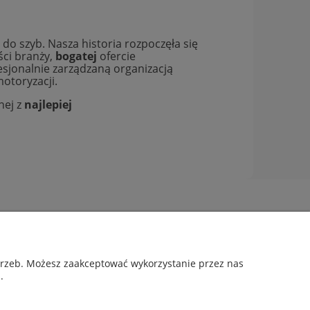
 szyb. Nasza historia rozpoczęła się
ści branży,
bogatej
ofercie
fesjonalnie zarządzaną organizacją
otoryzacji.
nej z
najlepiej
Informacje
O nas
otrzeb. Możesz zaakceptować wykorzystanie przez nas
Kontakt i dane firmy
.