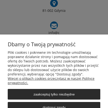
81-002 Gdynia
info@c
armox.eu
Dbamy o Twoją prywatność
Pliki cookies i pokrewne im technologie umożliwiają
Pomoc
poprawne działanie strony i pomagają nam dostosować
ofertę do Twoich potrzeb. Możesz zaakceptować
wykorzystanie przez nas wszystkich tych plików i przejść
Moje konto
do sklepu lub dostosować użycie plików do swoich
preferencji, wybierając opcję "Dostosuj zgody".
Więcej o plikach cookies przeczytasz w naszej Polityce
Płatności i dostawa
prywatności.
zaakceptuj tylko niezbędne
Informacje
dostosuj zgody