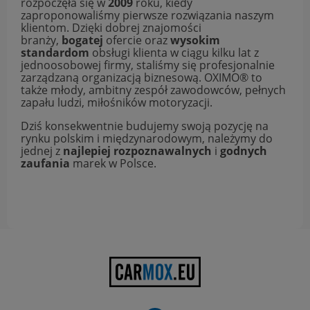
rozpoczęła się w
2009
roku, kiedy
zaproponowaliśmy pierwsze rozwiązania naszym
klientom. Dzięki dobrej znajomości
branży,
bogatej
ofercie oraz
wysokim
standardom
obsługi klienta w ciągu kilku lat z
jednoosobowej firmy, staliśmy się profesjonalnie
zarządzaną organizacją biznesową. OXIMO® to
także młody, ambitny zespół zawodowców, pełnych
zapału ludzi, miłośników motoryzacji.
Dziś konsekwentnie budujemy swoją pozycję na
rynku polskim i międzynarodowym, należymy do
jednej z
najlepiej rozpoznawalnych
i
godnych
zaufania
marek w Polsce.