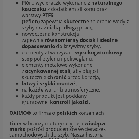
Pióro wycieraczki wykonane z
naturalnego
kauczuku
z dodatkiem silikonu oraz
warstwy
PTFE
(teflon)
zapewnia
skuteczne
zbieranie wody z
szyby oraz
cichą
i
długą
pracę,
nowoczesna konstrukcja
zapewnia
równomierny docisk
i
idealne
dopasowanie
do krzywizny szyby,
elementy z tworzywa –
wysokogatunkowy
stop
polietylenu i poliwęglanu,
elementy metalowe wykonane
z
ocynkowanej stali
, aby długo i
skutecznie
chronić
przed korozją,
łatwy i szybki montaż
,
na
każde
warunki atmosferyczne,
każdy produkt jest poddany
gruntownej
kontroli jakości
.
OXIMO®
to firma o
polskich
korzeniach
Lider
w branży motoryzacyjnej i
wiodąca
marka
pośród producentów wycieraczek
samochodowych do szyb. Nasza historia