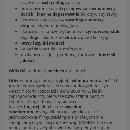
szyby oraz
cichą
i
długą
pracę,
nowoczesna konstrukcja zapewnia
równomierny
docisk
i
idealne dopasowanie
do krzywizny szyby,
elementy z tworzywa –
wysokogatunkowy
stop
polietylenu i poliwęglanu,
elementy metalowe wykonane z o
cynkowanej stali
,
aby długo i skutecznie
chronić
przed korozją,
łatwy i szybki montaż
,
na
każde
warunki atmosferyczne,
każdy produkt jest poddany gruntownej
kontroli
jakości
.
OXIMO®
to firma o
polskich
korzeniach
Lider
w branży motoryzacyjnej i
wiodąca marka
pośród
producentów wycieraczek samochodowych do szyb.
Nasza historia rozpoczęła się w
2009
roku, kiedy
zaproponowaliśmy pierwsze rozwiązania naszym
klientom. Dzięki dobrej znajomości
branży,
bogatej
ofercie oraz
wysokim
standardom
obsługi klienta w ciągu kilku lat z
jednoosobowej firmy, staliśmy się profesjonalnie
zarządzaną organizacją biznesową. OXIMO® to także
młody, ambitny zespół zawodowców, pełnych zapału