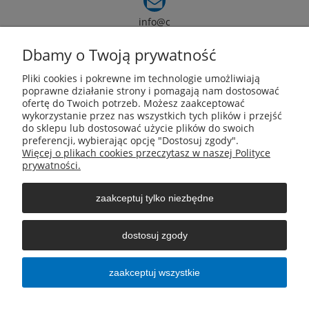
info@c
armox.eu
Dbamy o Twoją prywatność
Pliki cookies i pokrewne im technologie umożliwiają
Pomoc
poprawne działanie strony i pomagają nam dostosować
ofertę do Twoich potrzeb. Możesz zaakceptować
wykorzystanie przez nas wszystkich tych plików i przejść
Moje konto
do sklepu lub dostosować użycie plików do swoich
preferencji, wybierając opcję "Dostosuj zgody".
Więcej o plikach cookies przeczytasz w naszej Polityce
Płatności i dostawa
prywatności.
zaakceptuj tylko niezbędne
Informacje
dostosuj zgody
O nas
zaakceptuj wszystkie
pokaż pełną wersję strony