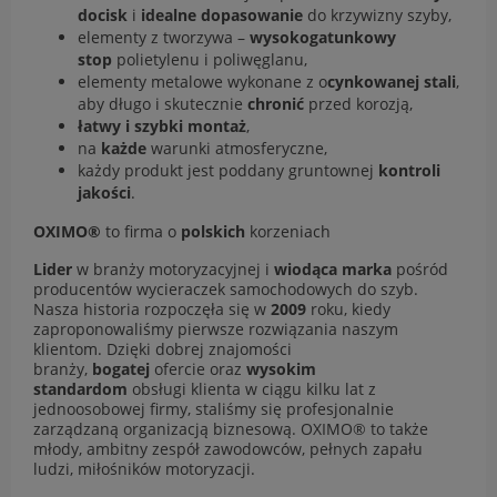
docisk
i
idealne dopasowanie
do krzywizny szyby,
elementy z tworzywa –
wysokogatunkowy
stop
polietylenu i poliwęglanu,
elementy metalowe wykonane z o
cynkowanej stali
,
aby długo i skutecznie
chronić
przed korozją,
łatwy i szybki montaż
,
na
każde
warunki atmosferyczne,
każdy produkt jest poddany gruntownej
kontroli
jakości
.
OXIMO®
to firma o
polskich
korzeniach
Lider
w branży motoryzacyjnej i
wiodąca marka
pośród
producentów wycieraczek samochodowych do szyb.
Nasza historia rozpoczęła się w
2009
roku, kiedy
zaproponowaliśmy pierwsze rozwiązania naszym
klientom. Dzięki dobrej znajomości
branży,
bogatej
ofercie oraz
wysokim
standardom
obsługi klienta w ciągu kilku lat z
jednoosobowej firmy, staliśmy się profesjonalnie
zarządzaną organizacją biznesową. OXIMO® to także
młody, ambitny zespół zawodowców, pełnych zapału
ludzi, miłośników motoryzacji.