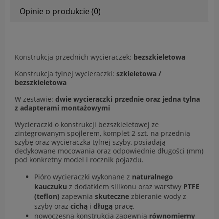
Opinie o produkcie (0)
Konstrukcja przednich wycieraczek:
bezszkieletowa
Konstrukcja tylnej wycieraczki:
szkieletowa /
bezszkieletowa
W zestawie:
dwie wycieraczki przednie oraz jedna tylna
z adapterami montażowymi
Wycieraczki o konstrukcji bezszkieletowej ze
zintegrowanym spojlerem, komplet 2 szt. na przednią
szybę oraz wycieraczka tylnej szyby, posiadają
dedykowane mocowania oraz odpowiednie długości (mm)
pod konkretny model i rocznik pojazdu.
Pióro wycieraczki wykonane z
naturalnego
kauczuku
z dodatkiem silikonu oraz warstwy
PTFE
(teflon)
zapewnia
skuteczne
zbieranie wody z
szyby oraz
cichą
i
długą
pracę,
nowoczesna konstrukcja zapewnia
równomierny