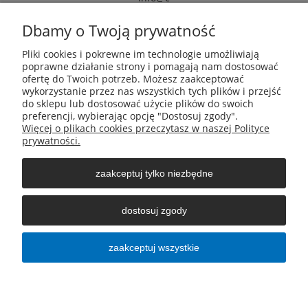
armox.eu
Dbamy o Twoją prywatność
Pliki cookies i pokrewne im technologie umożliwiają
Pomoc
poprawne działanie strony i pomagają nam dostosować
ofertę do Twoich potrzeb. Możesz zaakceptować
wykorzystanie przez nas wszystkich tych plików i przejść
Moje konto
do sklepu lub dostosować użycie plików do swoich
preferencji, wybierając opcję "Dostosuj zgody".
Więcej o plikach cookies przeczytasz w naszej Polityce
Płatności i dostawa
prywatności.
zaakceptuj tylko niezbędne
Informacje
dostosuj zgody
O nas
zaakceptuj wszystkie
pokaż pełną wersję strony