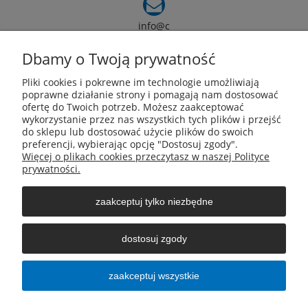
info@c
armox.eu
Dbamy o Twoją prywatność
Pliki cookies i pokrewne im technologie umożliwiają
Pomoc
poprawne działanie strony i pomagają nam dostosować
ofertę do Twoich potrzeb. Możesz zaakceptować
wykorzystanie przez nas wszystkich tych plików i przejść
Moje konto
do sklepu lub dostosować użycie plików do swoich
preferencji, wybierając opcję "Dostosuj zgody".
Więcej o plikach cookies przeczytasz w naszej Polityce
Płatności i dostawa
prywatności.
zaakceptuj tylko niezbędne
Informacje
dostosuj zgody
O nas
zaakceptuj wszystkie