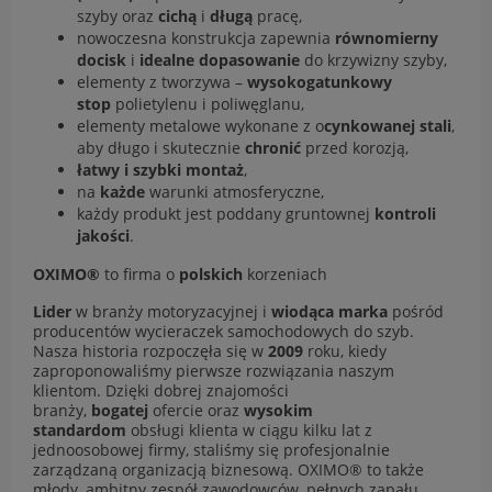
szyby oraz
cichą
i
długą
pracę,
nowoczesna konstrukcja zapewnia
równomierny
docisk
i
idealne dopasowanie
do krzywizny szyby,
elementy z tworzywa –
wysokogatunkowy
stop
polietylenu i poliwęglanu,
elementy metalowe wykonane z o
cynkowanej stali
,
aby długo i skutecznie
chronić
przed korozją,
łatwy i szybki montaż
,
na
każde
warunki atmosferyczne,
każdy produkt jest poddany gruntownej
kontroli
jakości
.
OXIMO®
to firma o
polskich
korzeniach
Lider
w branży motoryzacyjnej i
wiodąca marka
pośród
producentów wycieraczek samochodowych do szyb.
Nasza historia rozpoczęła się w
2009
roku, kiedy
zaproponowaliśmy pierwsze rozwiązania naszym
klientom. Dzięki dobrej znajomości
branży,
bogatej
ofercie oraz
wysokim
standardom
obsługi klienta w ciągu kilku lat z
jednoosobowej firmy, staliśmy się profesjonalnie
zarządzaną organizacją biznesową. OXIMO® to także
młody, ambitny zespół zawodowców, pełnych zapału