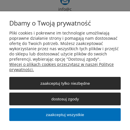
info@c
armox.eu
Dbamy o Twoją prywatność
Pliki cookies i pokrewne im technologie umożliwiają
Pomoc
poprawne działanie strony i pomagają nam dostosować
ofertę do Twoich potrzeb. Możesz zaakceptować
wykorzystanie przez nas wszystkich tych plików i przejść
Moje konto
do sklepu lub dostosować użycie plików do swoich
preferencji, wybierając opcję "Dostosuj zgody".
Więcej o plikach cookies przeczytasz w naszej Polityce
Płatności i dostawa
prywatności.
zaakceptuj tylko niezbędne
Informacje
dostosuj zgody
O nas
zaakceptuj wszystkie
pokaż pełną wersję strony