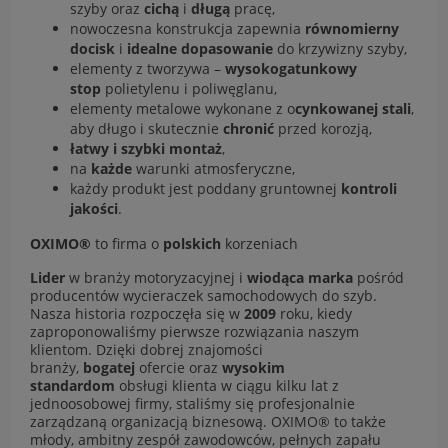
szyby oraz
cichą
i
długą
pracę,
nowoczesna konstrukcja zapewnia
równomierny
docisk
i
idealne dopasowanie
do krzywizny szyby,
elementy z tworzywa –
wysokogatunkowy
stop
polietylenu i poliwęglanu,
elementy metalowe wykonane z o
cynkowanej stali
,
aby długo i skutecznie
chronić
przed korozją,
łatwy i szybki montaż
,
na
każde
warunki atmosferyczne,
każdy produkt jest poddany gruntownej
kontroli
jakości
.
OXIMO®
to firma o
polskich
korzeniach
Lider
w branży motoryzacyjnej i
wiodąca marka
pośród
producentów wycieraczek samochodowych do szyb.
Nasza historia rozpoczęła się w
2009
roku, kiedy
zaproponowaliśmy pierwsze rozwiązania naszym
klientom. Dzięki dobrej znajomości
branży,
bogatej
ofercie oraz
wysokim
standardom
obsługi klienta w ciągu kilku lat z
jednoosobowej firmy, staliśmy się profesjonalnie
zarządzaną organizacją biznesową. OXIMO® to także
młody, ambitny zespół zawodowców, pełnych zapału