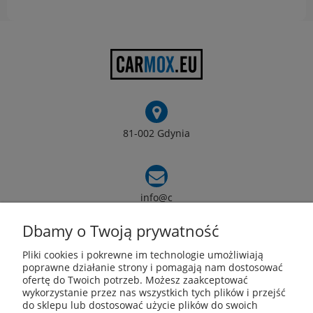
81-002 Gdynia
info@c
armox.eu
Dbamy o Twoją prywatność
Pliki cookies i pokrewne im technologie umożliwiają
Pomoc
poprawne działanie strony i pomagają nam dostosować
ofertę do Twoich potrzeb. Możesz zaakceptować
wykorzystanie przez nas wszystkich tych plików i przejść
Moje konto
do sklepu lub dostosować użycie plików do swoich