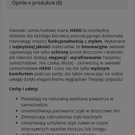
Opinie o produkcie (0)
Owiewki samochodowe marki
HEKO
to niezbędny
dodatek dla każdego kierowcy poszukującego doskonałej
równowagi między
funkcjonalnością
a
stylem
. Wykonane
z
najwyższej jakości
materiałów, te
innowacyjne
owiewki
zapewniają nie tylko
ochronę
przed deszczem i wiatrem,
ale również dodają
elegancji
i
wyrafinowania
Twojemu
samochodowi. Nie czekaj dłużej - zainwestuj w owiewki
samochodowe
HEKO
i ciesz się nie tylko
wyższym
komfortem
podczas jazdy, ale także zwracając na siebie
uwagę dzięki eleganckiemu wyglądowi Twojego pojazdu!
Cechy i zalety:
Pozwalają na naturalną wymianę powietrza w
samochodzie
Uniemożliwiają parowanie szyb w deszczowe dni
Zmniejszają zabrudzenia szyb bocznych
Umożliwiają uchylanie szyb nawet w czasie
intensywnych opadów deszczu lub śniegu
Podkreślają linię stylistyczną pojazdu