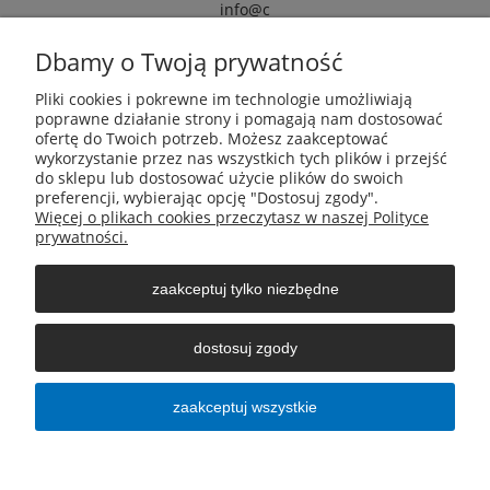
info@c
armox.eu
Dbamy o Twoją prywatność
Pliki cookies i pokrewne im technologie umożliwiają
Pomoc
poprawne działanie strony i pomagają nam dostosować
ofertę do Twoich potrzeb. Możesz zaakceptować
wykorzystanie przez nas wszystkich tych plików i przejść
Moje konto
do sklepu lub dostosować użycie plików do swoich
preferencji, wybierając opcję "Dostosuj zgody".
Więcej o plikach cookies przeczytasz w naszej Polityce
Płatności i dostawa
prywatności.
zaakceptuj tylko niezbędne
Informacje
dostosuj zgody
O nas
zaakceptuj wszystkie
pokaż pełną wersję strony