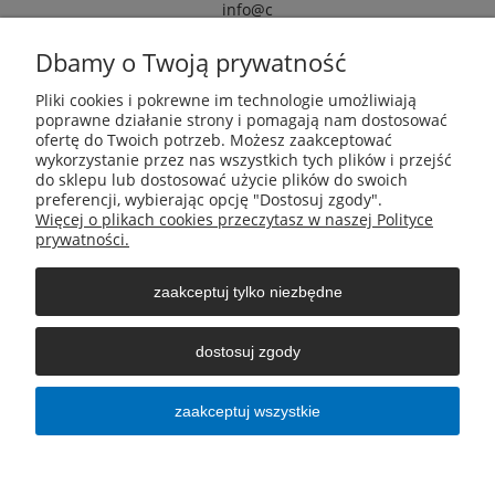
info@c
armox.eu
Dbamy o Twoją prywatność
Pliki cookies i pokrewne im technologie umożliwiają
Pomoc
poprawne działanie strony i pomagają nam dostosować
ofertę do Twoich potrzeb. Możesz zaakceptować
wykorzystanie przez nas wszystkich tych plików i przejść
Moje konto
do sklepu lub dostosować użycie plików do swoich
preferencji, wybierając opcję "Dostosuj zgody".
Więcej o plikach cookies przeczytasz w naszej Polityce
Płatności i dostawa
prywatności.
zaakceptuj tylko niezbędne
Informacje
dostosuj zgody
O nas
zaakceptuj wszystkie
pokaż pełną wersję strony