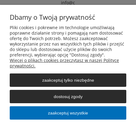
info@c
armox.eu
Dbamy o Twoją prywatność
Pliki cookies i pokrewne im technologie umożliwiają
Pomoc
poprawne działanie strony i pomagają nam dostosować
ofertę do Twoich potrzeb. Możesz zaakceptować
wykorzystanie przez nas wszystkich tych plików i przejść
Moje konto
do sklepu lub dostosować użycie plików do swoich
preferencji, wybierając opcję "Dostosuj zgody".
Więcej o plikach cookies przeczytasz w naszej Polityce
Płatności i dostawa
prywatności.
zaakceptuj tylko niezbędne
Informacje
dostosuj zgody
O nas
zaakceptuj wszystkie
pokaż pełną wersję strony