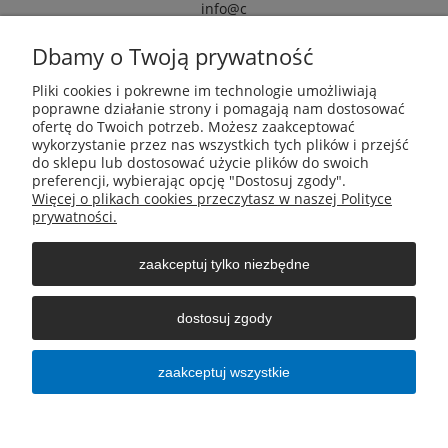
info@c
armox.eu
Dbamy o Twoją prywatność
Pliki cookies i pokrewne im technologie umożliwiają
Pomoc
poprawne działanie strony i pomagają nam dostosować
ofertę do Twoich potrzeb. Możesz zaakceptować
wykorzystanie przez nas wszystkich tych plików i przejść
Moje konto
do sklepu lub dostosować użycie plików do swoich
preferencji, wybierając opcję "Dostosuj zgody".
Więcej o plikach cookies przeczytasz w naszej Polityce
Płatności i dostawa
prywatności.
zaakceptuj tylko niezbędne
Informacje
dostosuj zgody
O nas
zaakceptuj wszystkie
pokaż pełną wersję strony