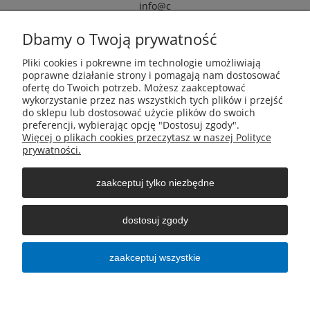
info@c
armox.eu
Dbamy o Twoją prywatność
Pliki cookies i pokrewne im technologie umożliwiają
Pomoc
poprawne działanie strony i pomagają nam dostosować
ofertę do Twoich potrzeb. Możesz zaakceptować
wykorzystanie przez nas wszystkich tych plików i przejść
Moje konto
do sklepu lub dostosować użycie plików do swoich
preferencji, wybierając opcję "Dostosuj zgody".
Więcej o plikach cookies przeczytasz w naszej Polityce
Płatności i dostawa
prywatności.
zaakceptuj tylko niezbędne
Informacje
dostosuj zgody
O nas
zaakceptuj wszystkie
pokaż pełną wersję strony