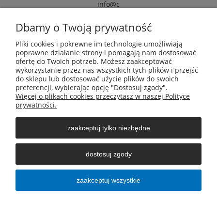
info@c
armox.eu
Dbamy o Twoją prywatność
Pliki cookies i pokrewne im technologie umożliwiają
Pomoc
poprawne działanie strony i pomagają nam dostosować
ofertę do Twoich potrzeb. Możesz zaakceptować
wykorzystanie przez nas wszystkich tych plików i przejść
Moje konto
do sklepu lub dostosować użycie plików do swoich
preferencji, wybierając opcję "Dostosuj zgody".
Więcej o plikach cookies przeczytasz w naszej Polityce
Płatności i dostawa
prywatności.
zaakceptuj tylko niezbędne
Informacje
dostosuj zgody
O nas
zaakceptuj wszystkie
pokaż pełną wersję strony