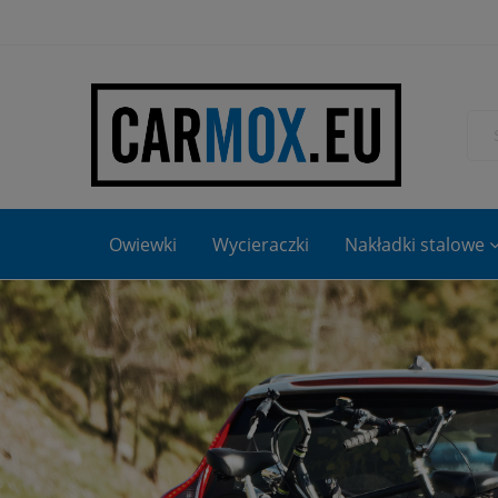
Owiewki
Wycieraczki
Nakładki stalowe