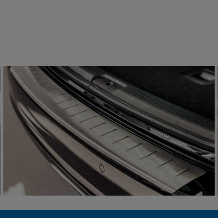
III 2003-2021 Przód 2szt.
99 zł
124,99 zł
 koszyka
do koszyka