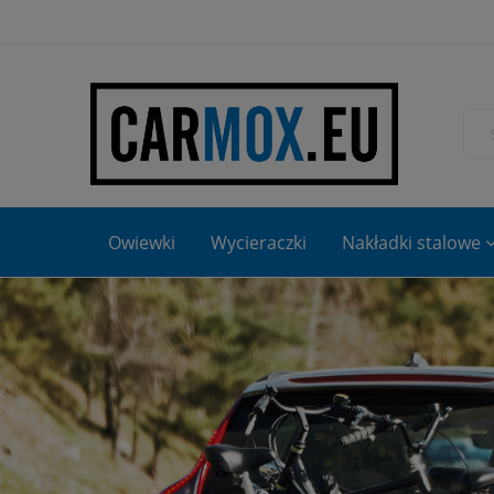
Owiewki
Wycieraczki
Nakładki stalowe