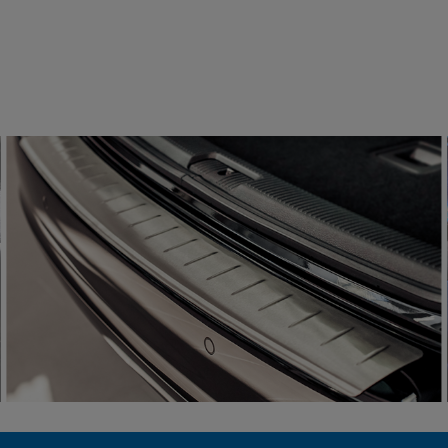
III 2003-2021 Przód 2szt.
99 zł
124,99 zł
 koszyka
do koszyka